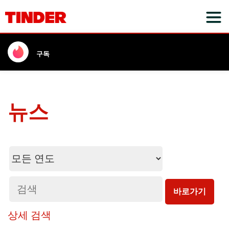
구독
뉴스
Year
키
워
드
바로가기
상세 검색